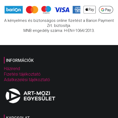
A kényelmes és biztonságos online fizetést a Barion Payment
Zrt. biztosítja.
MNB engedély száma: H-EN-I-1064/2013.
INFORMÁCIÓK
Házirend
Fizetési tájékoztató
Adatkezelési tájékoztató