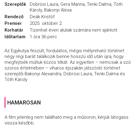
Szereplők
Döbrösi Laura, Gera Marina, Tenki Dalma, Tóth
Károly, Bakonyi Alexa
Rendező
Deák Kristóf
Premier
2025. október 2.
Korhatár
Tizenhat éven aluliak számára nem ajánlott.
Időtartam
1 óra 36 perc
Az Egykutya feszült, fordulatos, mégis mélyreható történet:
négy régi barát találkozik benne hosszú idő után újra, hogy
megfejtsék múltuk közös titkát. Az egyetlen – nemcsak a szó
szoros értelmében – viharos éjszakán játszódó történet
szereplői Bakonyi Alexandra, Döbrösi Laura, Tenki Dalma és
Tóth Károly.
HAMAROSAN
A film jelenleg nem található meg a műsoron, kérjük látogass
vissza később.