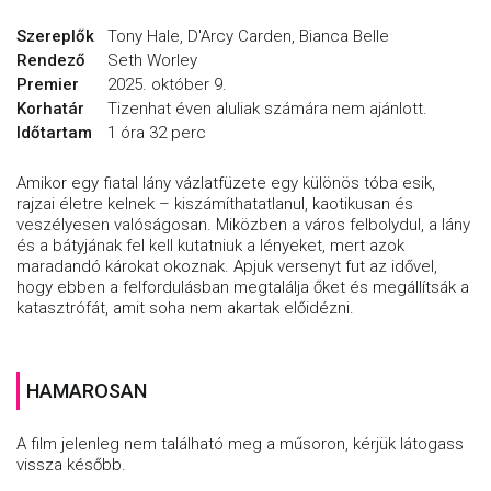
Szereplők
Tony Hale, D'Arcy Carden, Bianca Belle
Rendező
Seth Worley
Premier
2025. október 9.
Korhatár
Tizenhat éven aluliak számára nem ajánlott.
Időtartam
1 óra 32 perc
Amikor egy fiatal lány vázlatfüzete egy különös tóba esik,
rajzai életre kelnek – kiszámíthatatlanul, kaotikusan és
veszélyesen valóságosan. Miközben a város felbolydul, a lány
és a bátyjának fel kell kutatniuk a lényeket, mert azok
maradandó károkat okoznak. Apjuk versenyt fut az idővel,
hogy ebben a felfordulásban megtalálja őket és megállítsák a
katasztrófát, amit soha nem akartak előidézni.
HAMAROSAN
A film jelenleg nem található meg a műsoron, kérjük látogass
vissza később.