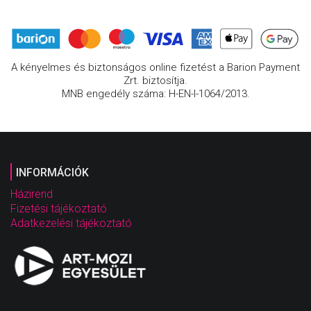
A kényelmes és biztonságos online fizetést a Barion Payment
Zrt. biztosítja.
MNB engedély száma: H-EN-I-1064/2013.
INFORMÁCIÓK
Házirend
Fizetési tájékoztató
Adatkezelési tájékoztató