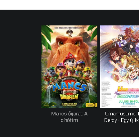
Mancs őrjárat: A
Umamusume: P
dínófilm
Derby - Egy új k