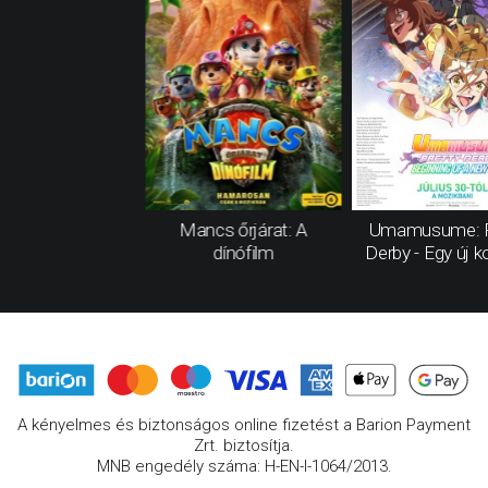
Mancs őrjárat: A
Umamusume: P
dínófilm
Derby - Egy új k
A kényelmes és biztonságos online fizetést a Barion Payment
Zrt. biztosítja.
MNB engedély száma: H-EN-I-1064/2013.