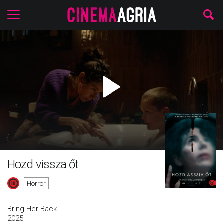
Hozd vissza őt
Horror
Bring Her Back
2025