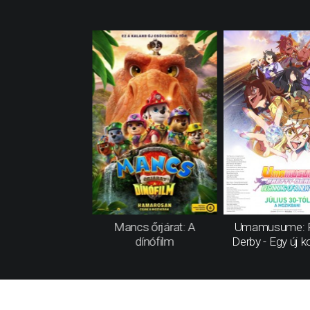
Mancs őrjárat: A
Umamusume: P
dínófilm
Derby - Egy új k