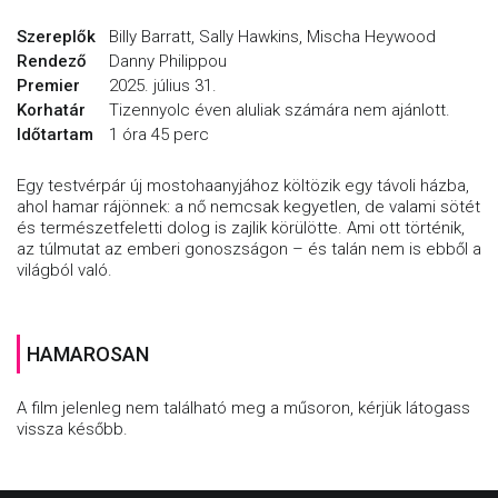
Szereplők
Billy Barratt, Sally Hawkins, Mischa Heywood
Rendező
Danny Philippou
Premier
2025. július 31.
Korhatár
Tizennyolc éven aluliak számára nem ajánlott.
Időtartam
1 óra 45 perc
Egy testvérpár új mostohaanyjához költözik egy távoli házba,
ahol hamar rájönnek: a nő nemcsak kegyetlen, de valami sötét
és természetfeletti dolog is zajlik körülötte. Ami ott történik,
az túlmutat az emberi gonoszságon – és talán nem is ebből a
világból való.
HAMAROSAN
A film jelenleg nem található meg a műsoron, kérjük látogass
vissza később.