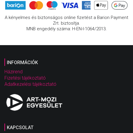
A kényelmes és biztonságos online fizetést a Barion Payment
Zrt. biztosítja.
MNB engedély száma: H-EN-I-1064/2013.
INFORMÁCIÓK
Házirend
Fizetési tájékoztató
Adatkezelési tájékoztató
KAPCSOLAT