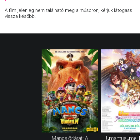
A film jelenleg nem található meg a műsoron, kérjük látogass
vissza később.
Mancs őrjárat: A
Umamusume: P