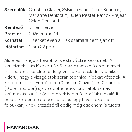
Szereplők
Christian Clavier, Sylvie Testud, Didier Bourdon,
Marianne Denicourt, Julien Pestel, Patrick Préjean,
Chloé Coulloud
Rendező
Julien Hervé
Premier
2026. május 14.
Korhatár
Tizenkét éven aluliak számára nem ajánlott.
Időtartam
1 óra 32 perc
Alice és François továbbra is esküvőjükre készülnek. A
szüleiknek ajándékozott DNS-tesztek sokkoló eredményeit
már éppen sikerülne feldolgoznia a két családnak, amikor
kiderül, hogy a vizsgálatok során technikai hibákat vétettek. A
két örömapára, Frédéric-re (Christian Clavier), és Gérard-ra
(Didier Bourdon) újabb döbbenetes fordulatok várnak
származásukat illetően, melyek ismét felborítják a családi
békét. Frédéric életében ráadásul egy távoli rokon is
felbukkan, kinek létezéséről eddig még csak nem is tudott.
HAMAROSAN