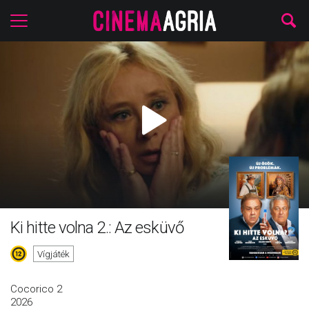
Ki hitte volna 2.: Az esküvő
Vígjáték
Cocorico 2
2026