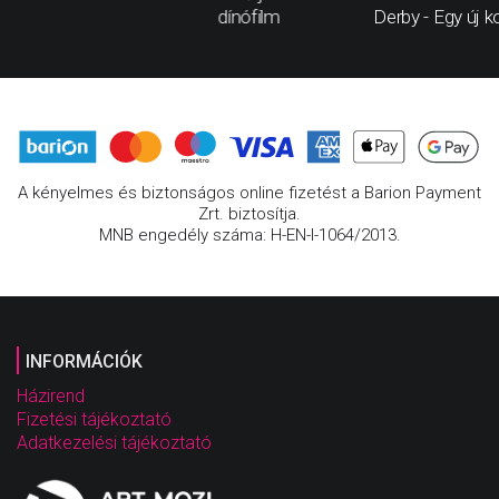
dínófilm
Derby - Egy új k
A kényelmes és biztonságos online fizetést a Barion Payment
Zrt. biztosítja.
MNB engedély száma: H-EN-I-1064/2013.
INFORMÁCIÓK
Házirend
Fizetési tájékoztató
Adatkezelési tájékoztató