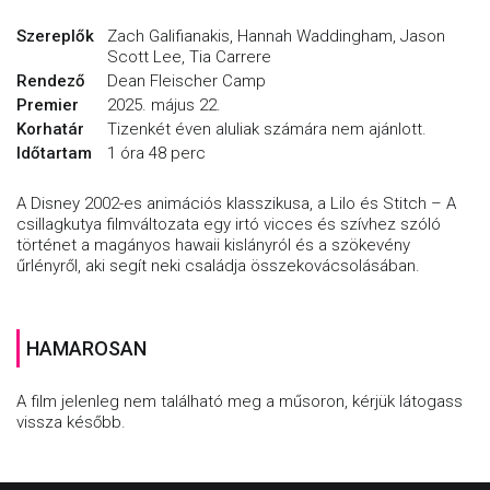
Szereplők
Zach Galifianakis, Hannah Waddingham, Jason
Scott Lee, Tia Carrere
Rendező
Dean Fleischer Camp
Premier
2025. május 22.
Korhatár
Tizenkét éven aluliak számára nem ajánlott.
Időtartam
1 óra 48 perc
A Disney 2002-es animációs klasszikusa, a Lilo és Stitch – A
csillagkutya filmváltozata egy irtó vicces és szívhez szóló
történet a magányos hawaii kislányról és a szökevény
űrlényről, aki segít neki családja összekovácsolásában.
HAMAROSAN
A film jelenleg nem található meg a műsoron, kérjük látogass
vissza később.