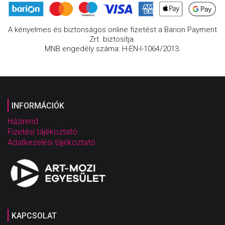
A kényelmes és biztonságos online fizetést a Barion Payment
Zrt. biztosítja.
MNB engedély száma: H-EN-I-1064/2013.
INFORMÁCIÓK
Házirend
Fizetési tájékoztató
Adatkezelési tájékoztató
KAPCSOLAT