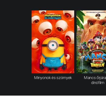
Minyonok és szörnyek
Mancs őrjára
dínófilm