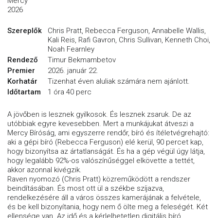
Mercy
2026
Szereplők
Chris Pratt, Rebecca Ferguson, Annabelle Wallis,
Kali Reis, Rafi Gavron, Chris Sullivan, Kenneth Choi,
Noah Fearnley
Rendező
Timur Bekmambetov
Premier
2026. január 22.
Korhatár
Tizenhat éven aluliak számára nem ajánlott.
Időtartam
1 óra 40 perc
A jövőben is lesznek gyilkosok. És lesznek zsaruk. De az
utóbbiak egyre kevesebben. Mert a munkájukat átveszi a
Mercy Bíróság, ami egyszerre rendőr, bíró és ítéletvégrehajtó:
aki a gépi bíró (Rebecca Ferguson) elé kerül, 90 percet kap,
hogy bizonyítsa az ártatlanságát. És ha a gép végül úgy látja,
hogy legalább 92%-os valószínűséggel elkövette a tettét,
akkor azonnal kivégzik.
Raven nyomozó (Chris Pratt) közreműködött a rendszer
beindításában. És most ott ül a székbe szíjazva,
rendelkezésére áll a város összes kamerájának a felvétele,
és be kell bizonyítania, hogy nem ő ölte meg a feleségét. Két
ellensége van. Az idő és a kérlelhetetlen digitális bíró.