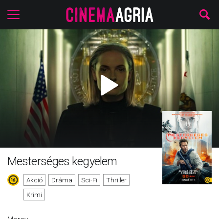
Mesterséges kegyelem
Akció
Dráma
Sci-Fi
Thriller
Krimi