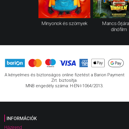
Minyonok és szörnyek
Mancs őrjára
dínófilm
A kényelmes és biztonságos online fizetést a Barion Payment
Zrt. biztosítja.
MNB engedély száma: H-EN-I-1064/2013.
INFORMÁCIÓK
Házirend