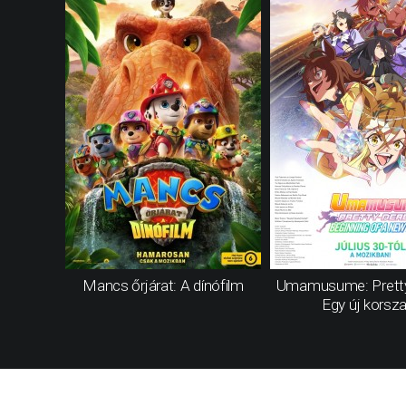
Mancs őrjárat: A dínófilm
Umamusume: Pretty
Egy új korsz