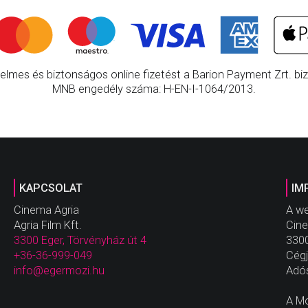
elmes és biztonságos online fizetést a Barion Payment Zrt. bizt
MNB engedély száma: H-EN-I-1064/2013.
KAPCSOLAT
IM
Cinema Agria
A we
Agria Film Kft.
Cine
3300 Eger, Törvényház út 4
3300
+36-36-999-049
Cég
info@egermozi.hu
Adó
A Mo