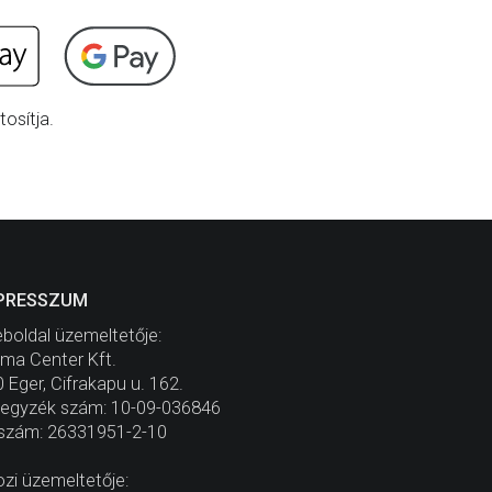
osítja.
PRESSZUM
boldal üzemeltetője:
ma Center Kft.
 Eger, Cifrakapu u. 162.
jegyzék szám: 10-09-036846
szám: 26331951-2-10
zi üzemeltetője: