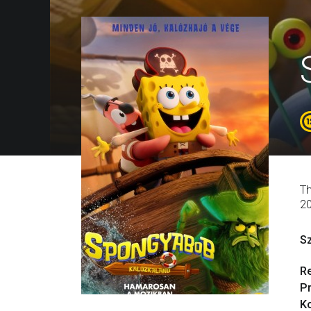
Th
2
S
R
P
Ko