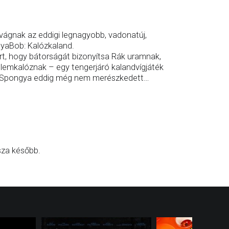
ivágnak az eddigi legnagyobb, vadonatúj,
yaBob: Kalózkaland.
t, hogy bátorságát bizonyítsa Rák uramnak,
llemkalóznak – egy tengerjáró kalandvígjáték
vá Spongya eddig még nem merészkedett…
sza később.