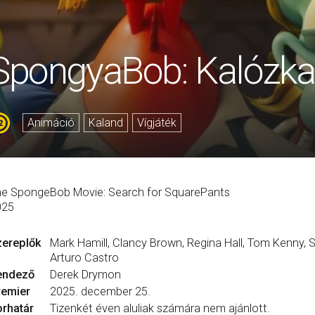
SpongyaBob: Kalózka
Animáció
Kaland
Vígjáték
e SpongeBob Movie: Search for SquarePants
025
zereplők
Mark Hamill, Clancy Brown, Regina Hall, Tom Kenny, 
Arturo Castro
endező
Derek Drymon
remier
2025. december 25.
rhatár
Tizenkét éven aluliak számára nem ajánlott.