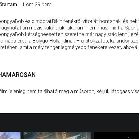
őtartam
1 óra 29 perc
ongyaBob és cimborái Bikinifenékről vitorlát bontanak, és nek
hagyhatatlan mozis kalandjuknak… ami nem más, mint a Spong
ongyaBob kétségbeesetten szeretne már nagy srác lenni, ezér
omába ered a Bolygó Hollandinak – a titokzatos, kalandor sze
retében, ami a mély tenger legmélyebb fenekére vezet, aho
HAMAROSAN
film jelenleg nem található meg a műsoron, kérjük látogass vis