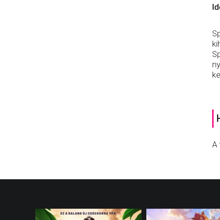
Id
Sp
ki
Sp
ny
ke
A 