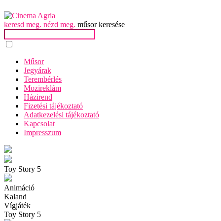
keresd meg. nézd meg.
műsor keresése
Műsor
Jegyárak
Terembérlés
Mozireklám
Házirend
Fizetési tájékoztató
Adatkezelési tájékoztató
Kapcsolat
Impresszum
Toy Story 5
Animáció
Kaland
Vígjáték
Toy Story 5