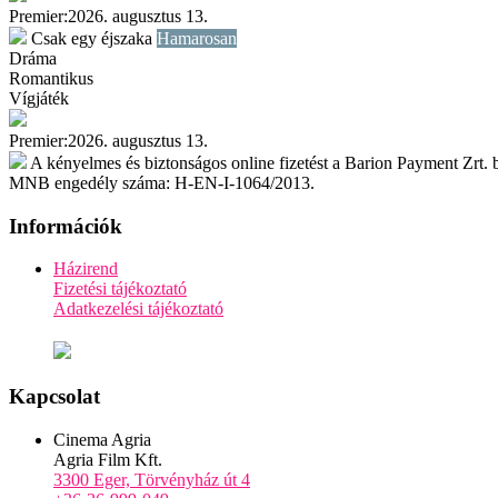
Premier:
2026. augusztus 13.
Csak egy éjszaka
Hamarosan
Dráma
Romantikus
Vígjáték
További információ
Premier:
2026. augusztus 13.
A kényelmes és biztonságos online fizetést a Barion Payment Zrt. bi
MNB engedély száma: H-EN-I-1064/2013.
Információk
Házirend
Fizetési tájékoztató
Adatkezelési tájékoztató
Kapcsolat
Cinema Agria
Agria Film Kft.
3300 Eger, Törvényház út 4