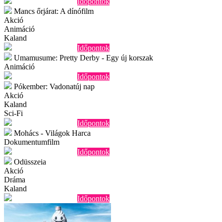
További információ
Időpontok
Mancs őrjárat: A dínófilm
Akció
Animáció
Kaland
További információ
Időpontok
Umamusume: Pretty Derby - Egy új korszak
Animáció
További információ
Időpontok
Pókember: Vadonatúj nap
Akció
Kaland
Sci-Fi
További információ
Időpontok
Mohács - Világok Harca
Dokumentumfilm
További információ
Időpontok
Odüsszeia
Akció
Dráma
Kaland
További információ
Időpontok