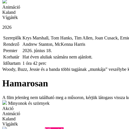
Animáció
Kaland
Vígjáték
2026
Szereplők
Krys Marshall, Tom Hanks, Tim Allen, Joan Cusack, Erni
Rendező
Andrew Stanton, McKenna Harris
Premier
2026. június 18.
Korhatár
Hat éven aluliak számára nem ajánlott.
Időtartam
1 óra 42 perc
Woody, Buzz, Jessie és a banda többi tagjának „munkája” veszélybe ke
Hamarosan
A film jelenleg nem található meg a műsoron, kérjük látogass vissza 
Minyonok és szörnyek
Akció
Animáció
Kaland
Vígjáték