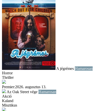
A jégrémes
Hamarosan
Horror
Thriller
További információ
Premier:
2026. augusztus 13.
Az Oak Street vége
Hamarosan
Akció
Kaland
Misztikus
További információ