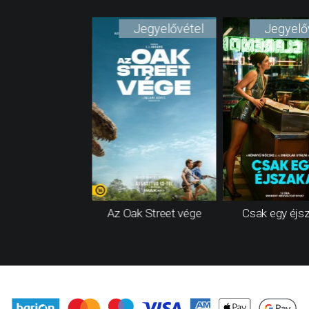
Jegyelővétel
Jegyelő
Az Oak Street vége
Csak egy éjs