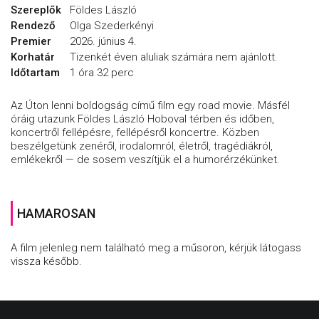
Szereplők
Földes László
Rendező
Olga Szederkényi
Premier
2026. június 4.
Korhatár
Tizenkét éven aluliak számára nem ajánlott.
Időtartam
1 óra 32 perc
Az Úton lenni boldogság című film egy road movie. Másfél
óráig utazunk Földes László Hoboval térben és időben,
koncertről fellépésre, fellépésről koncertre. Közben
beszélgetünk zenéről, irodalomról, életről, tragédiákról,
emlékekről — de sosem veszítjük el a humorérzékünket.
HAMAROSAN
A film jelenleg nem található meg a műsoron, kérjük látogass
vissza később.