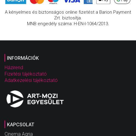
A kényelmes és biztonságos online fizetést a Barion Payment
Zrt. biztosítja.
MNB engedély száma: H-EN-I-1064/2013.
INFORMÁCIÓK
Házirend
Fizetési tájékoztató
Adatkezelési tájékoztató
KAPCSOLAT
Cinema Agria