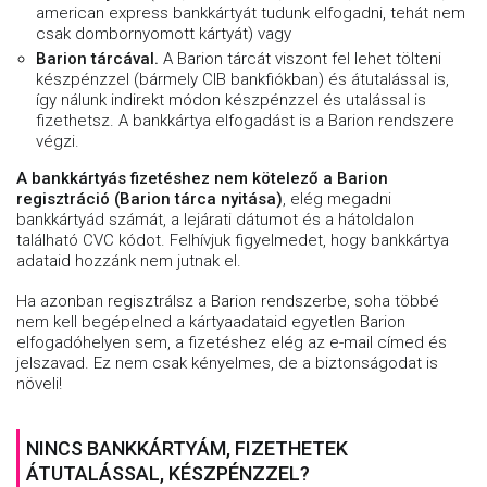
american express bankkártyát tudunk elfogadni, tehát nem
csak dombornyomott kártyát) vagy
Barion tárcával.
A Barion tárcát viszont fel lehet tölteni
készpénzzel (bármely CIB bankfiókban) és átutalással is,
így nálunk indirekt módon készpénzzel és utalással is
fizethetsz. A bankkártya elfogadást is a Barion rendszere
végzi.
A bankkártyás fizetéshez nem kötelező a Barion
regisztráció (Barion tárca nyitása)
, elég megadni
bankkártyád számát, a lejárati dátumot és a hátoldalon
található CVC kódot. Felhívjuk figyelmedet, hogy bankkártya
adataid hozzánk nem jutnak el.
Ha azonban regisztrálsz a Barion rendszerbe, soha többé
nem kell begépelned a kártyaadataid egyetlen Barion
elfogadóhelyen sem, a fizetéshez elég az e-mail címed és
jelszavad. Ez nem csak kényelmes, de a biztonságodat is
növeli!
NINCS BANKKÁRTYÁM, FIZETHETEK
ÁTUTALÁSSAL, KÉSZPÉNZZEL?